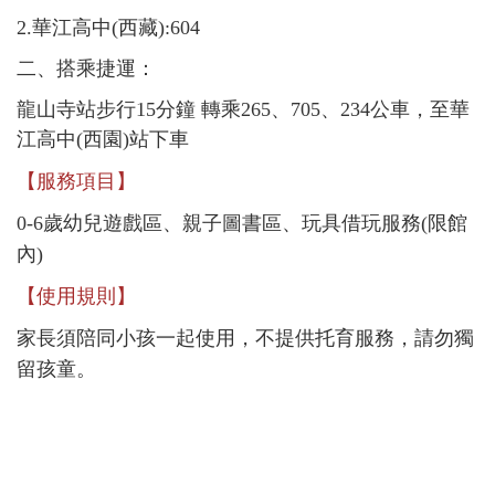
2.華江高中(西藏):604
二、搭乘捷運：
龍山寺站步行15分鐘 轉乘265、705、234公車，至華
江高中(西園)站下車
【服務項目】
0-6歲幼兒遊戲區、親子圖書區、玩具借玩服務(限館
內)
【使用規則】
家長須陪同小孩一起使用，不提供托育服務，請勿獨
留孩童。