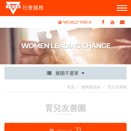
社會服務
WORLD YWCA
WOMEN LEADING CHANGE
展開子選單
首頁
服務最前線
育兒友善園
育兒友善園
21
2022
01