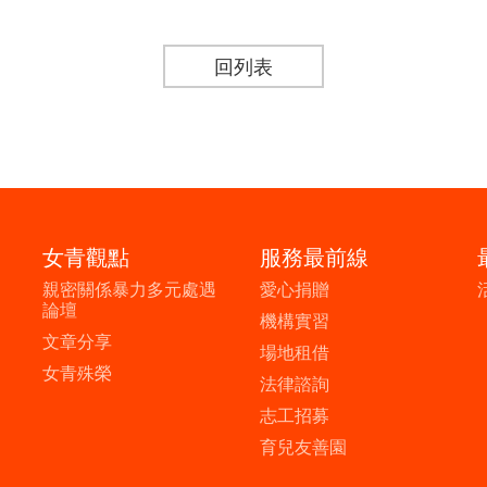
回列表
女青觀點
服務最前線
親密關係暴力多元處遇
愛心捐贈
論壇
機構實習
文章分享
場地租借
女青殊榮
法律諮詢
志工招募
育兒友善園