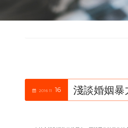
淺談婚姻暴
16
2016
11