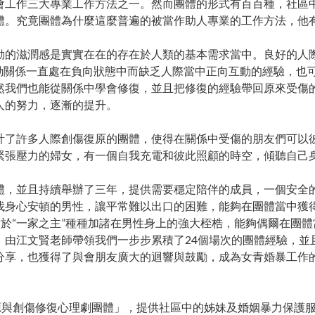
工作三大專業工作方法之一。然而團體的形式有百百種，社區中
體。究竟團體為什麼這麼普遍的被當作助人專業的工作方法，他
的滋潤感是實實在在的存在於人類的基本需求當中。良好的人際
互動關係一直處在負向狀態中而缺乏人際當中正向互動的經驗，也
然我們也能從關係中學會修復，並且把修復的經驗帶回原來受傷
人的努力，逐漸的提升。
許多人際創傷復原的團體，使得在關係中受傷的朋友們可以彼此
緊張壓力的婦女，有一個自我充電和彼此照顧的時空，傾聽自己
並且持續舉辦了三年，提供需要穩定陪伴的成員，一個安全的所
找身心安頓的男性，讓平常難以出口的困難，能夠在團體當中獲
對於“一家之主”種種加諸在男性身上的強大桎梏，能夠偶爾在團
由江文賢老師帶領我們一步步累積了24個場次的團體經驗，並且
分享，也獲得了與會朋友廣大的迴響與鼓勵，成為女青婚暴工作
與創傷修復心理劇團體」，提供社區中的姊妹及婚姻暴力保護服