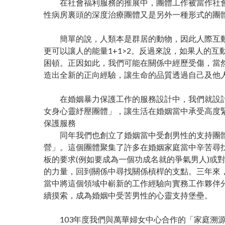
在社會福利服務的推展中，團體工作被當作社會
性病房裏頭的深度治療團體又是另外一種形式的團
簡單的說，人類本是群居的動物，因此人際互動
更可以讓人的能量1+1>2。反過來說，如果人的
困頓。正因如此，我們可能在關係中經歷受傷，當
造出全新的正向經驗，讓生命的品質透過自己及他
在婚姻暴力保護工作的服務設計中，我們就設計了
女身心靈紓壓團體」，讓生活在婚姻當中承受高度
保護服務
同年我們也創立了婚姻當中受創男性的支持團體，
營」。這個團體聚集了許多在婚姻家庭當中辛苦尋
板的要求(例如要成為一個功成名就的爭氣男人)或
的力量，回到關係中尋找關係槓桿的支點。三年來，
當中將這個領域中嶄新的工作經驗向實務工作夥伴
續摸索，成為婚姻中受苦男性的心靈支持堡壘。
103年度我們與萬華婦女中心合作的「家庭溯源