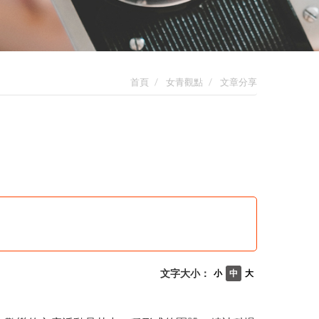
首頁
女青觀點
文章分享
文字大小：
小
中
大