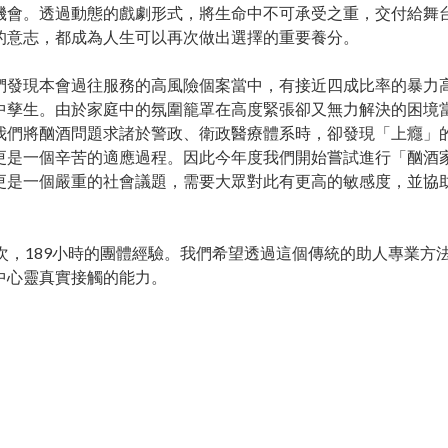
機會。透過動態的戲劇形式，將生命中不可承受之重，交付給舞
的意志，都成為人生可以再次做出選擇的重要養分。
發現本會過往服務的高風險個案當中，有接近四成比率的暴力高
中孳生。由於家庭中的氛圍籠罩在高度緊張卻又無力解決的困境
我們將酗酒問題求諸於警政、衛政醫療體系時，卻發現「上癮」
更是一個辛苦的適應過程。因此今年度我們開始嘗試進行「酗酒
更是一個嚴重的社會議題，需要大眾對此有更高的敏感度，並協
，189小時的團體經驗。我們希望透過這個傳統的助人專業方
中心靈真實接觸的能力。