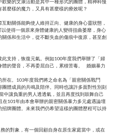
歡樂的文康活動是其中一種形式的團體，精神科慢
有甚麼樣的魔力，又具有甚麼樣的療效呢？
互動關係能夠使人維持正向、健康的身心靈狀態，
可以使得一個原來身體健康的人變得扭曲萎靡，身心
的關係和生活中，從不斷失血的傷痕中復原，甚至創
支持，恢復元氣。例如100年度我們舉辦了「婦
身體的聲音，不再委屈自己，累積苦毒。 婚姻暴力
在。103年度我們將之命名為「親密關係戰鬥
得團體成員的共鳴及陪伴。同時也讓許多面對性別刻
體當中讓負重的男人透透氣，並且再度找到鼓舞自己
在101年由本會舉辦的親密關係暴力多元處遇論壇
的招牌團體。未來我們仍希望這樣的團體歷程可以持
務的對象，有一個回顧自身在原生家庭當中，或在