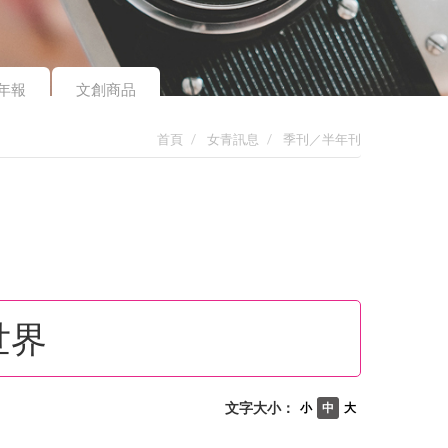
年報
文創商品
首頁
女青訊息
季刊／半年刊
世界
文字大小：
小
中
大