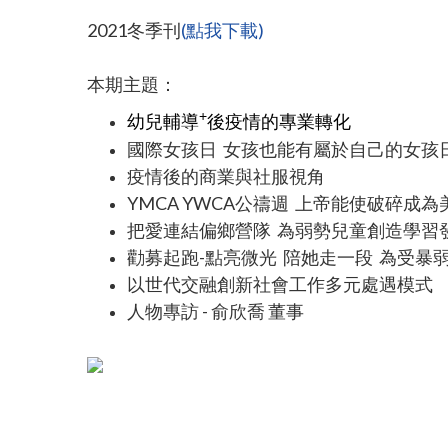
2021冬季刊
(
點我下載
)
本期主題：
+
後疫情的專業轉化
幼兒輔導
國際女孩日 女孩也能有屬於自己的女孩
疫情後的商業與社服視角
YMCA YWCA公禱週 上帝能使破碎成為
把愛連結偏鄉營隊 為弱勢兒童創造學習
勸募起跑-點亮微光 陪她走一段 為受暴
以世代交融創新社會工作多元處遇模式
人物專訪 - 俞欣喬 董事