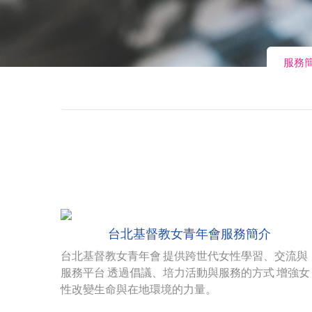
服務
台北基督教女青年會服務簡介
台北基督教女青年會 提供跨世代女性學習、交流與
服務平台 透過倡議、培力活動與服務的方式 增強女
性改變生命與在地環境的力量。