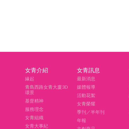
女青介紹
女青訊息
緣起
最新消息
青島西路女青大廈3D
媒體報導
環景
活動花絮
基督精神
女青榮耀
服務理念
季刊／半年刊
女青組織
年報
女青大事紀
文創商品