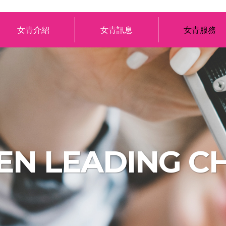
女青介紹
女青訊息
女青服務
N LEADING C