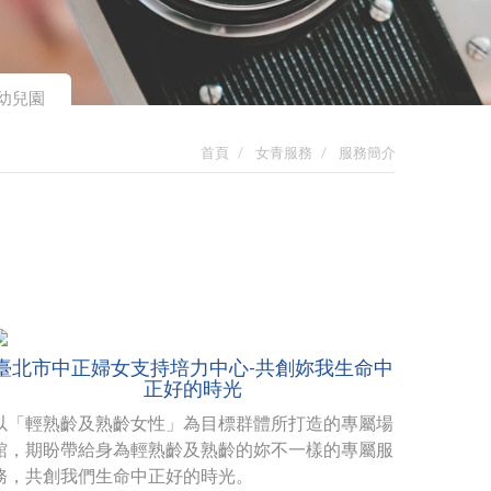
幼兒園
首頁
女青服務
服務簡介
臺北市中正婦女支持培力中心-共創妳我生命中
正好的時光
以「輕熟齡及熟齡女性」為目標群體所打造的專屬場
館，期盼帶給身為輕熟齡及熟齡的妳不一樣的專屬服
務，共創我們生命中正好的時光。