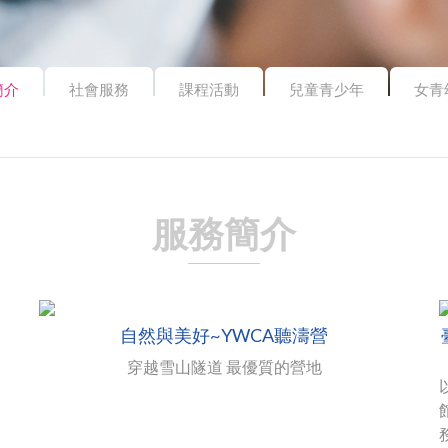
簡介
社會服務
課程活動
兒童青少年
女青
服務簡介
自然與美好~YWCA聽濤營
穿越雪山隧道 最優質的營地