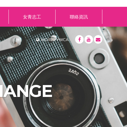
女青志工
聯絡資訊
WORLD YWCA
HANGE