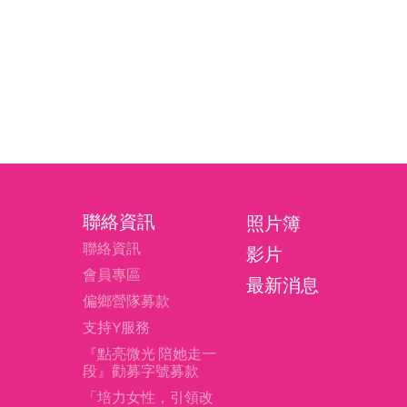
聯絡資訊
照片簿
聯絡資訊
影片
會員專區
最新消息
偏鄉營隊募款
支持Y服務
『點亮微光 陪她走一
段』勸募字號募款
「培力女性，引領改