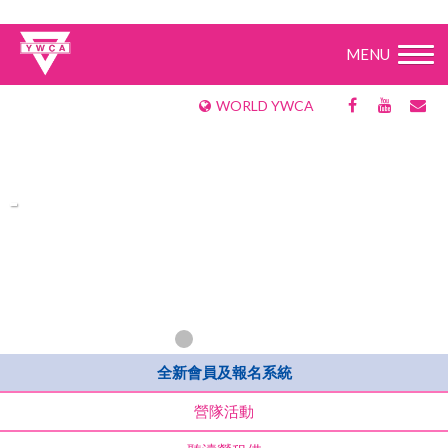
MENU
WORLD YWCA
-
-
全新會員及報名系統
營隊活動