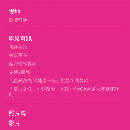
場地
聽濤營地
聯絡資訊
聯絡資訊
會員專區
偏鄉營隊募款
支持Y服務
『點亮微光 陪她走一段』勸募字號募款
「培力女性，引領改變」募款 - YWCA青島大樓重建計
劃
照片簿
影片