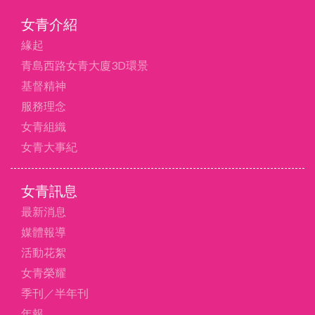
女青介紹
緣起
青島西路女青大廈3D環景
基督精神
服務理念
女青組織
女青大事紀
女青訊息
最新消息
媒體報導
活動花絮
女青榮耀
季刊／半年刊
年報