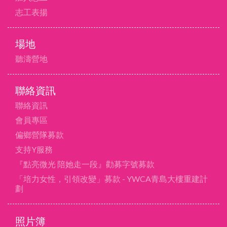
志工表揚
場地
聽濤營地
聯絡資訊
聯絡資訊
會員專區
偏鄉營隊募款
支持Y服務
『點亮微光 陪她走一段』勸募字號募款
「培力女性，引領改變」募款 - YWCA青島大樓重建計
劃
照片簿