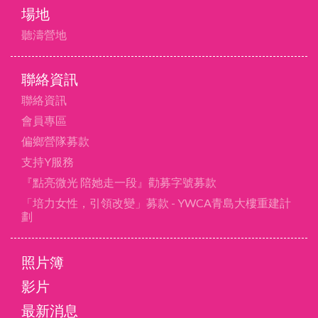
場地
聽濤營地
聯絡資訊
聯絡資訊
會員專區
偏鄉營隊募款
支持Y服務
『點亮微光 陪她走一段』勸募字號募款
「培力女性，引領改變」募款 - YWCA青島大樓重建計
劃
照片簿
影片
最新消息