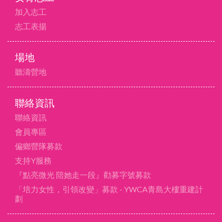
加入志工
志工表揚
場地
聽濤營地
聯絡資訊
聯絡資訊
會員專區
偏鄉營隊募款
支持Y服務
『點亮微光 陪她走一段』勸募字號募款
「培力女性，引領改變」募款 - YWCA青島大樓重建計
劃