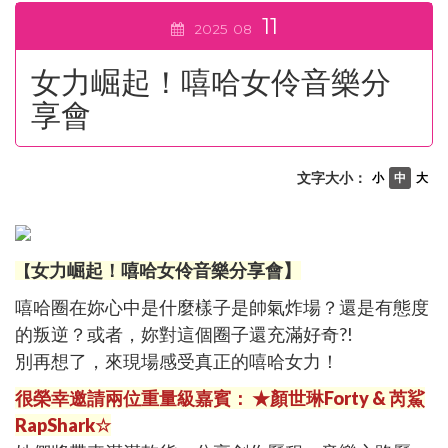
11
2025
08
女力崛起！嘻哈女伶音樂分
享會
文字大小：
小
中
大
女力崛起！嘻哈女伶音樂分享會】
【
嘻哈圈在妳心中是什麼樣子是帥氣炸場？還是有態度
的叛逆？或者，妳對這個圈子還充滿好奇?!
別再想了，來現場感受真正的嘻哈女力！
很榮幸邀請兩位重量級嘉賓： ★顏世琳Forty & 芮鯊
RapShark☆