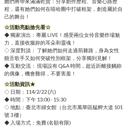
她們將帶來滿滿乾貨：分享創作歷程、音樂心路歷
程，還有她們如何在嘻哈圈中打破框架，創造屬於自
己的舞台！
☆活動亮點搶先看☆
◆ 獨家演出：專屬 LIVE！感受兩位女伶音樂炸場魅
力，直接收服妳的耳朵和靈魂！
◇ 深度對談： 了解她們如何走過荊棘路，身為女性
饒舌歌手又如何突破性別框架，分享獨到見解！
◆ 互動交流： 現場設有 Q&A 時間，超近距離接觸妳
的偶像，機會難得，不要害羞！
☆活動資訊★
◇ 日期：114/2/22 (六)
◆ 時間：下午 13:00 - 15:30
◇ 地點：臺北市婦女館（台北市萬華區艋舺大道 101
號 3 樓）
◆ 入場方式：免費 (名額有限)