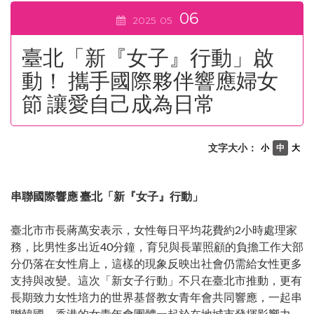
06
2025
05
臺北「新『女子』行動」啟
動！ 攜手國際夥伴響應婦女
節 讓愛自己成為日常
文字大小：
小
中
大
串聯國際響應 臺北「新『女子』行動」
臺北市市長蔣萬安表示，女性每日平均花費約2小時處理家
務，比男性多出近40分鐘，育兒與長輩照顧的負擔工作大部
分仍落在女性肩上，這樣的現象反映出社會仍需給女性更多
支持與改變。這次「新女子行動」不只在臺北市推動，更有
長期致力女性培力的世界基督教女青年會共同響應，一起串
聯韓國、香港的女青年會團體一起於在地城市發揮影響力，