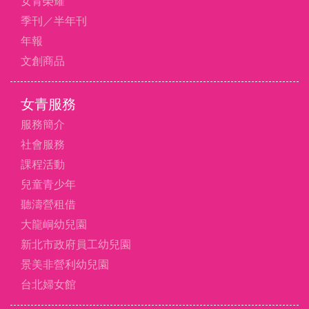
女青榮耀
季刊／半年刊
年報
文創商品
女青服務
服務簡介
社會服務
課程活動
兒童青少年
聽濤營租借
大龍峒幼兒園
新北市政府員工幼兒園
景美非營利幼兒園
台北婦女館