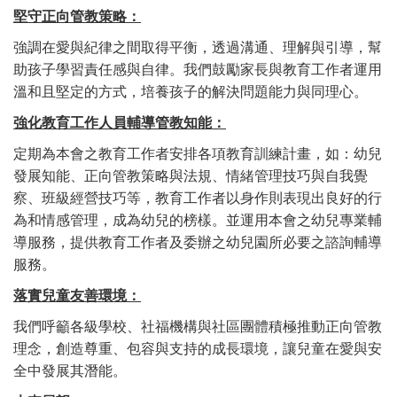
堅守正向管教策略：
強調在愛與紀律之間取得平衡
，
透過溝通
、
理解與引導
，
幫
助孩子學習責任感與自律
。
我們鼓勵家⾧與教育工作者運用
溫和且堅定的方式
，
培養孩子的解決問題能力與同理心
。
：
強化教育工作人員輔導管教知能
定期為本會之教育工作者安排各項教育訓練計畫
，
如
：
幼兒
發展知能
、
正向管教策略與法規
、
情緒管理技巧與自我覺
察
、
班級經營技巧等
，
教育工作者以身作則表現出良好的行
為和情感管理
，
成為幼兒的榜樣
。
並運用本會之幼兒專業輔
導服務
，
提供教育工作者及委辦之幼兒園所必要之諮詢輔導
服務
。
落實兒童友善環境：
我們呼籲各級學校
、
社福機構與社區團體積極推動正向管教
理念
，
創造尊重
、
包容與支持的成⾧環境
，
讓兒童在愛與安
全中發展其潛能
。