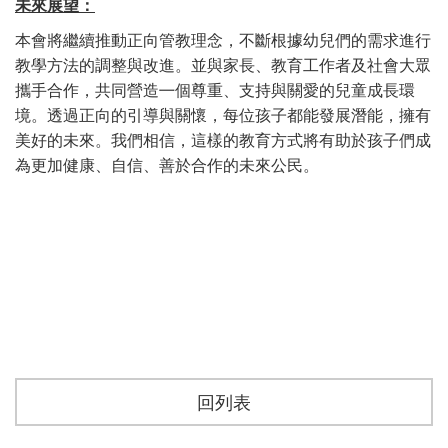
未來展望
：
本會將繼續推動正向管教理念
，
不斷根據幼兒們的需求進行
教學方法的調整與改進
。
並與家⾧
、
教育工作者及社會大眾
攜手合作
，
共同營造㇐個尊重
、
支持與關愛的兒童成⾧環
境
。
透過正向的引導與關懷
，
每位孩子都能發展潛能
，
擁有
美好的未來
。
我們相信
，
這樣的教育方式將有助於孩子們成
。
為更加健康
、
自信
、
善於合作的未來公民
回列表