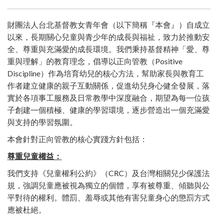
財團法人台北基督教女青年會
（
以下簡稱
『
本會
』）
自成立
以來
，
⾧期關心兒童與青少年的成⾧與福祉
，
致力於推動安
全
、
尊重與充滿愛的成⾧環境
。
我們秉持基督精神
「
愛
、
尊
Positive
重與理解
」
的教育理念
，
倡導以正向管教
（
Discipline）
作為培育幼兒的核心方法
，
幫助家⾧與教育工
作者建立健康的親子互動關係
，
促進幼兒身心健全發展
，
落
實於各項事工服務及日常教學中深度融合
，
期望為每㇐位孩
個積極
子創建㇐
、
健康的學習環境
，
逐步營造出㇐個充滿愛
與支持的學習氛圍
。
本會針對正向管教的核心實踐方針包括
：
尊重兒童權益：
CRC）
我們支持
《
兒童權利公約
》（
及台灣相關兒少保護法
規
，
強調兒童應被視為獨立的個體
，
享有被尊重
、
傾聽與公
平對待的權利
。
體罰
、
羞辱或其他有害兒童身心的懲罰方式
應被杜絕
。