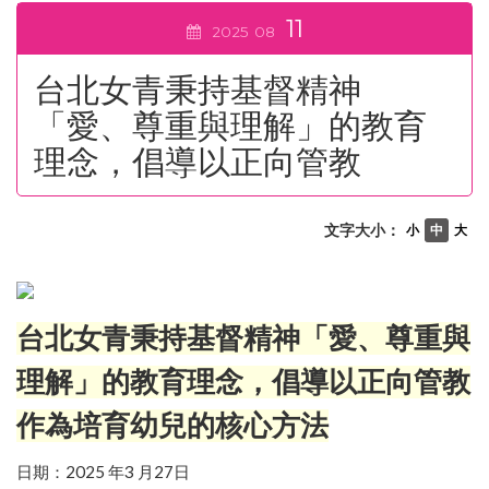
11
2025
08
台北女青秉持基督精神
「愛、尊重與理解」的教育
理念，倡導以正向管教
文字大小：
小
中
大
台北女青秉持基督精神
「
愛
、
尊重與
理解
」
的教育理念
，
倡導以正向管教
作為培育幼兒的核心方法
2025
3
27
日期
：
年
月
日