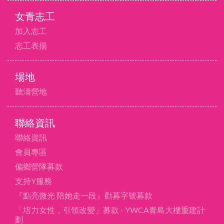
女青志工
加入志工
志工表揚
場地
聽濤營地
聯絡資訊
聯絡資訊
會員專區
偏鄉營隊募款
支持Y服務
『點亮微光 陪她走一段』勸募字號募款
「培力女性，引領改變」募款 - YWCA青島大樓重建計
劃