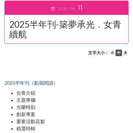
11
2025
08
2025半年刊-築夢承光．女青
續航
文字大小：
小
中
大
2025半年刊（點我閱讀）
女青介紹
主題專欄
光榮時刻
創新專案
重要活動花絮
精選特輯