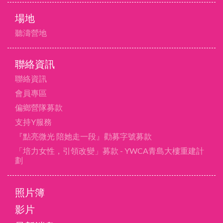
場地
聽濤營地
聯絡資訊
聯絡資訊
會員專區
偏鄉營隊募款
支持Y服務
『點亮微光 陪她走一段』勸募字號募款
「培力女性，引領改變」募款 - YWCA青島大樓重建計
劃
照片簿
影片