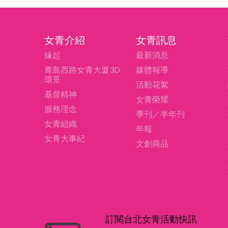
女青介紹
女青訊息
緣起
最新消息
青島西路女青大廈3D
媒體報導
環景
活動花絮
基督精神
女青榮耀
服務理念
季刊／半年刊
女青組織
年報
女青大事紀
文創商品
訂閱台北女青活動快訊