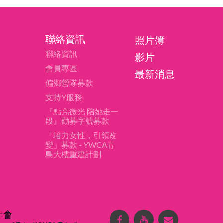
聯絡資訊
照片簿
聯絡資訊
影片
會員專區
最新消息
偏鄉營隊募款
支持Y服務
『點亮微光 陪她走一
段』勸募字號募款
「培力女性，引領改
變」募款 - YWCA青
島大樓重建計劃
年會