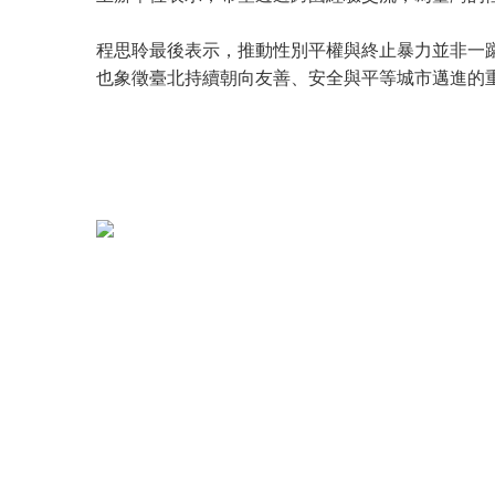
程思聆最後表示，推動性別平權與終止暴力並非一
也象徵臺北持續朝向友善、安全與平等城市邁進的