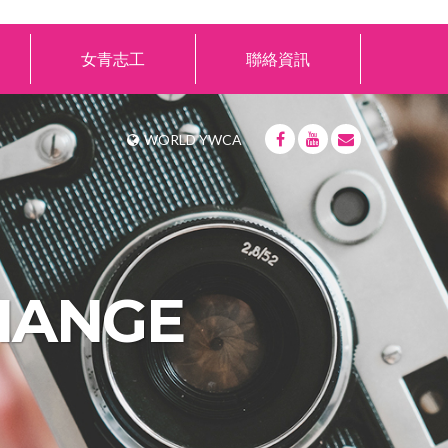
女青志工
聯絡資訊
WORLD YWCA
HANGE