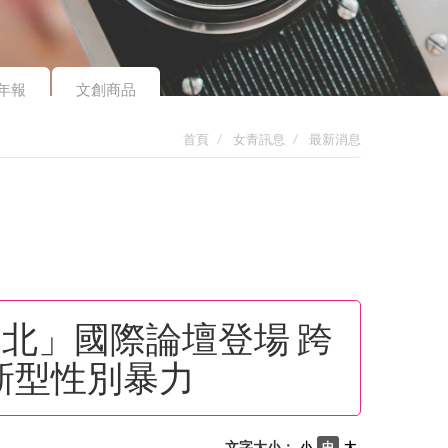
年報
文創商品
首頁
女青訊息
最新消息
城市在臺北」國際論壇登場 跨
新型性別暴力
文字大小：
小
中
大